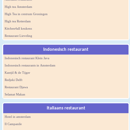
High tea Amsterdam
High Tea in centrum Groningen
High tea Rotterdam
Kitchen4all keukens
Restaurant Lieveling
Indonesisch restaurant
Indonesisch restaurant Klein Java
Indonesisch restaurants in Amsterdam
Kantjil & de Tijger
Redjeki Delft
Restaurant Djawa
Selamat Makan
Italiaans restaurant
Hotel in amsterdam
Il Campanile