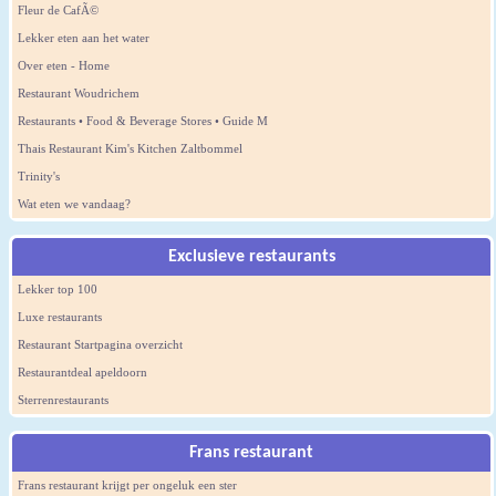
Fleur de CafÃ©
Lekker eten aan het water
Over eten - Home
Restaurant Woudrichem
Restaurants • Food & Beverage Stores • Guide M
Thais Restaurant Kim's Kitchen Zaltbommel
Trinity's
Wat eten we vandaag?
Exclusieve restaurants
Lekker top 100
Luxe restaurants
Restaurant Startpagina overzicht
Restaurantdeal apeldoorn
Sterrenrestaurants
Frans restaurant
Frans restaurant krijgt per ongeluk een ster